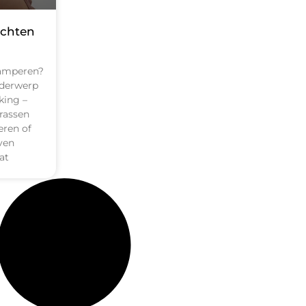
ochten
kamperen?
nderwerp
king –
rassen
eren of
ven
at