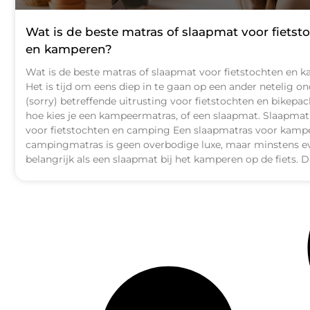
Wat is de beste matras of slaapmat voor fietst
en kamperen?
Wat is de beste matras of slaapmat voor fietstochten en 
Het is tijd om eens diep in te gaan op een ander netelig o
(sorry) betreffende uitrusting voor fietstochten en bikepac
hoe kies je een kampeermatras, of een slaapmat. Slaapmat
voor fietstochten en camping Een slaapmatras voor kamp
campingmatras is geen overbodige luxe, maar minstens e
belangrijk als een slaapmat bij het kamperen op de fiets. D