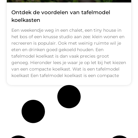
Ontdek de voordelen van tafelmodel
koelkasten
Een weekendje weg in een chalet, een tiny house in
het bos of een knusse studio aan zee: klein wonen en
recreeren is populair. Ook met weinig ruimte wil je
eten en drinken goed gekoeld houden. Een
tafelmodel koelkast is dan vaak precies groot
genoeg. Hieronder lees je waar je op let bij het kiezen
van een compacte koelkast. Wat is een tafelmodel
koelkast Een tafelmodel koelkast is een compacte