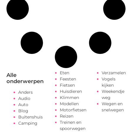
Eten
Verzamelen
Alle
Feesten
Vogels
onderwerpen
Fietsen
kijken
Huisdieren
Weekendje
Anders
Klimmen
weg
Audio
Modellen
Wegen en
Auto
Motorfietsen
snelwegen
Blog
Reizen
Buitenshuis
Treinen en
Camping
spoorwegen