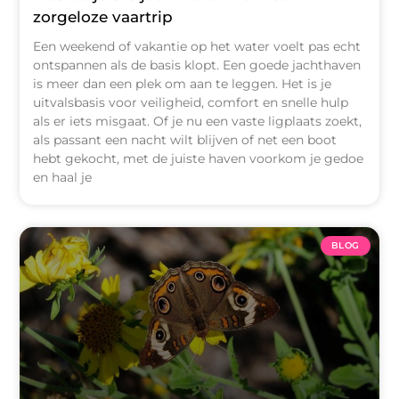
zorgeloze vaartrip
Een weekend of vakantie op het water voelt pas echt
ontspannen als de basis klopt. Een goede jachthaven
is meer dan een plek om aan te leggen. Het is je
uitvalsbasis voor veiligheid, comfort en snelle hulp
als er iets misgaat. Of je nu een vaste ligplaats zoekt,
als passant een nacht wilt blijven of net een boot
hebt gekocht, met de juiste haven voorkom je gedoe
en haal je
BLOG