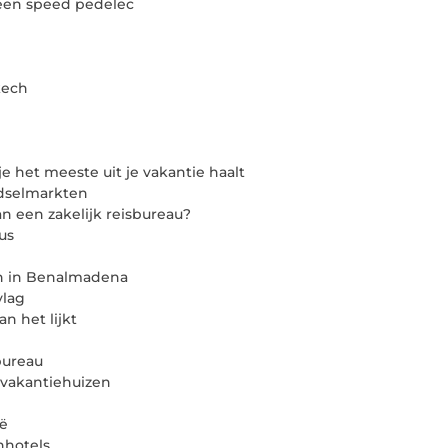
 een speed pedelec
kech
e het meeste uit je vakantie haalt
edselmarkten
n een zakelijk reisbureau?
us
n in Benalmadena
vlag
an het lijkt
bureau
 vakantiehuizen
ië
nhotels