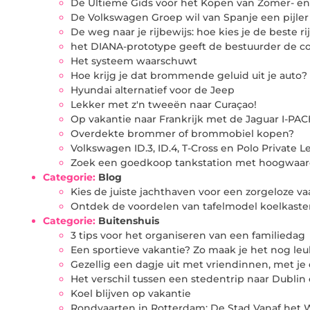
De Ultieme Gids voor het Kopen van Zomer- en
De Volkswagen Groep wil van Spanje een pijler
De weg naar je rijbewijs: hoe kies je de beste ri
het DIANA-prototype geeft de bestuurder de co
Het systeem waarschuwt
Hoe krijg je dat brommende geluid uit je auto?
Hyundai alternatief voor de Jeep
Lekker met z'n tweeën naar Curaçao!
Op vakantie naar Frankrijk met de Jaguar I-PAC
Overdekte brommer of brommobiel kopen?
Volkswagen ID.3, ID.4, T-Cross en Polo Private Lea
Zoek een goedkoop tankstation met hoogwaardi
Categorie:
Blog
Kies de juiste jachthaven voor een zorgeloze va
Ontdek de voordelen van tafelmodel koelkast
Categorie:
Buitenshuis
3 tips voor het organiseren van een familiedag
Een sportieve vakantie? Zo maak je het nog leu
Gezellig een dagje uit met vriendinnen, met je
Het verschil tussen een stedentrip naar Dublin 
Koel blijven op vakantie
Rondvaarten in Rotterdam: De Stad Vanaf het 