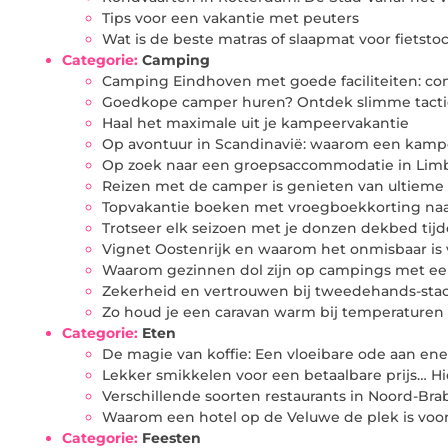
Tips voor een vakantie met peuters
Wat is de beste matras of slaapmat voor fiets
Categorie:
Camping
Camping Eindhoven met goede faciliteiten: co
Goedkope camper huren? Ontdek slimme tact
Haal het maximale uit je kampeervakantie
Op avontuur in Scandinavië: waarom een kampe
Op zoek naar een groepsaccommodatie in Limburg
Reizen met de camper is genieten van ultieme 
Topvakantie boeken met vroegboekkorting na
Trotseer elk seizoen met je donzen dekbed ti
Vignet Oostenrijk en waarom het onmisbaar is 
Waarom gezinnen dol zijn op campings met 
Zekerheid en vertrouwen bij tweedehands-sta
Zo houd je een caravan warm bij temperaturen 
Categorie:
Eten
De magie van koffie: Een vloeibare ode aan ener
Lekker smikkelen voor een betaalbare prijs… Hi
Verschillende soorten restaurants in Noord-Bra
Waarom een hotel op de Veluwe de plek is voor
Categorie:
Feesten