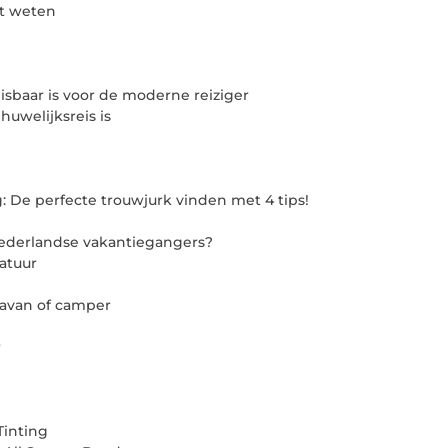
et weten
baar is voor de moderne reiziger
huwelijksreis is
: De perfecte trouwjurk vinden met 4 tips!
 Nederlandse vakantiegangers?
atuur
aravan of camper
r
Tinting