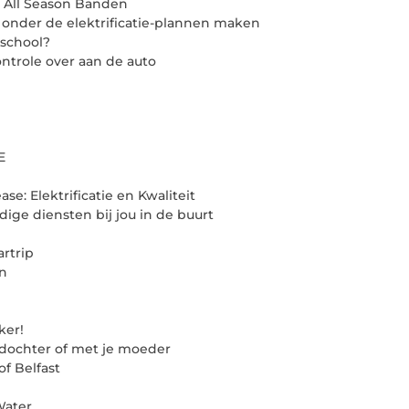
 All Season Banden
 onder de elektrificatie-plannen maken
jschool?
ntrole over aan de auto
E
se: Elektrificatie en Kwaliteit
ge diensten bij jou in de buurt
artrip
en
ker!
 dochter of met je moeder
of Belfast
Water