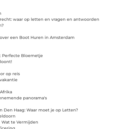
n
recht: waar op letten en vragen en antwoorden
n?
 over een Boot Huren in Amsterdam
 Perfecte Bloemetje
loont!
or op reis
vakantie
-Afrika
benemende panorama's
in Den Haag: Waar moet je op Letten?
eldoorn
 Wat te Vermijden
ficering