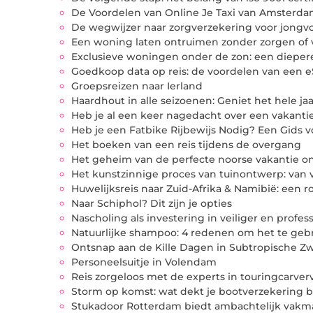
De Voordelen van Online Je Taxi van Amsterd
De wegwijzer naar zorgverzekering voor jong
Een woning laten ontruimen zonder zorgen of 
Exclusieve woningen onder de zon: een diepere b
Goedkoop data op reis: de voordelen van een e
Groepsreizen naar Ierland
Haardhout in alle seizoenen: Geniet het hele j
Heb je al een keer nagedacht over een vakanti
Heb je een Fatbike Rijbewijs Nodig? Een Gids 
Het boeken van een reis tijdens de overgang
Het geheim van de perfecte noorse vakantie 
Het kunstzinnige proces van tuinontwerp: van vis
Huwelijksreis naar Zuid-Afrika & Namibië: een ro
Naar Schiphol? Dit zijn je opties
Nascholing als investering in veiliger en profes
Natuurlijke shampoo: 4 redenen om het te geb
Ontsnap aan de Kille Dagen in Subtropische Z
Personeelsuitje in Volendam
Reis zorgeloos met de experts in touringcarver
Storm op komst: wat dekt je bootverzekering bi
Stukadoor Rotterdam biedt ambachtelijk vak