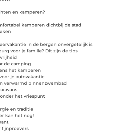
tochten en kamperen?
mfortabel kamperen dichtbij de stad
ieken
ervakantie in de bergen onvergetelijk is
 voor je familie? Dit zijn de tips
vrijheid
ar de camping
jdens het kamperen
voor je autovakantie
een verwarmd binnenzwembad
caravans
onder het vriespunt
gie en traditie
er kan het nog!
bant
 fijnproevers