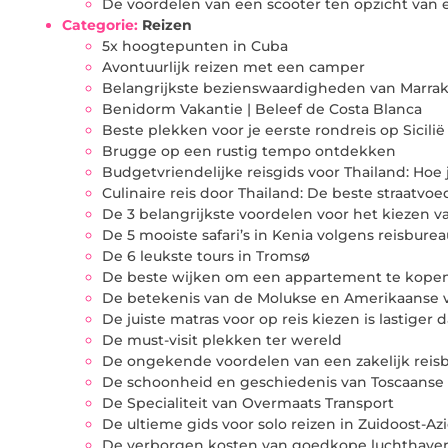
De voordelen van een scooter ten opzicht van
Categorie:
Reizen
5x hoogtepunten in Cuba
Avontuurlijk reizen met een camper
Belangrijkste bezienswaardigheden van Marra
Benidorm Vakantie | Beleef de Costa Blanca
Beste plekken voor je eerste rondreis op Sicilië
Brugge op een rustig tempo ontdekken
Budgetvriendelijke reisgids voor Thailand: Hoe j
Culinaire reis door Thailand: De beste straatvo
De 3 belangrijkste voordelen voor het kiezen va
De 5 mooiste safari’s in Kenia volgens reisburea
De 6 leukste tours in Tromsø
De beste wijken om een appartement te kope
De betekenis van de Molukse en Amerikaanse 
De juiste matras voor op reis kiezen is lastiger d
De must-visit plekken ter wereld
De ongekende voordelen van een zakelijk reis
De schoonheid en geschiedenis van Toscaanse
De Specialiteit van Overmaats Transport
De ultieme gids voor solo reizen in Zuidoost-Az
De verborgen kosten van goedkope luchthave