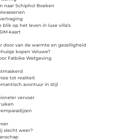
am naar Schiphol Boeken
volwassenen
vertraging
lik op het leven in luxe villa’s
SIM-kaart
aar door van de warmte en gezelligheid
ehuisje kopen Veluwe?
voor Fatbike Wetgeving
ontmaskerd
ie tot realiteit
mantisch avontuur in stijl
sioneler vervoer
ruiken
wemparadijzen
voer
j slecht weer?
manschap