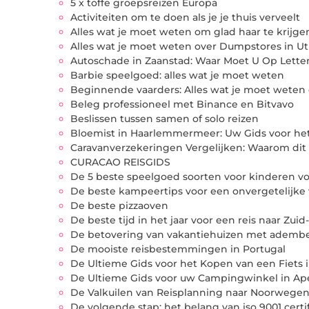
5 x toffe groepsreizen Europa
Activiteiten om te doen als je je thuis verveelt
Alles wat je moet weten om glad haar te krijge
Alles wat je moet weten over Dumpstores in Ut
Autoschade in Zaanstad: Waar Moet U Op Lette
Barbie speelgoed: alles wat je moet weten
Beginnende vaarders: Alles wat je moet weten
Beleg professioneel met Binance en Bitvavo
Beslissen tussen samen of solo reizen
Bloemist in Haarlemmermeer: Uw Gids voor het
Caravanverzekeringen Vergelijken: Waarom dit 
CURACAO REISGIDS
De 5 beste speelgoed soorten voor kinderen vo
De beste kampeertips voor een onvergetelijke 
De beste pizzaoven
De beste tijd in het jaar voor een reis naar Zuid
De betovering van vakantiehuizen met adem
De mooiste reisbestemmingen in Portugal
De Ultieme Gids voor het Kopen van een Fiets 
De Ultieme Gids voor uw Campingwinkel in Ap
De Valkuilen van Reisplanning naar Noorwegen
De volgende stap: het belang van iso 9001 certi