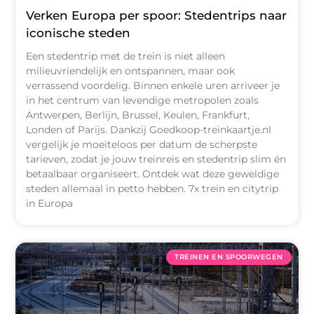
Verken Europa per spoor: Stedentrips naar
iconische steden
Een stedentrip met de trein is niet alleen
milieuvriendelijk en ontspannen, maar ook
verrassend voordelig. Binnen enkele uren arriveer je
in het centrum van levendige metropolen zoals
Antwerpen, Berlijn, Brussel, Keulen, Frankfurt,
Londen of Parijs. Dankzij Goedkoop-treinkaartje.nl
vergelijk je moeiteloos per datum de scherpste
tarieven, zodat je jouw treinreis en stedentrip slim én
betaalbaar organiseert. Ontdek wat deze geweldige
steden allemaal in petto hebben. 7x trein en citytrip
in Europa
TREINEN EN SPOORWEGEN