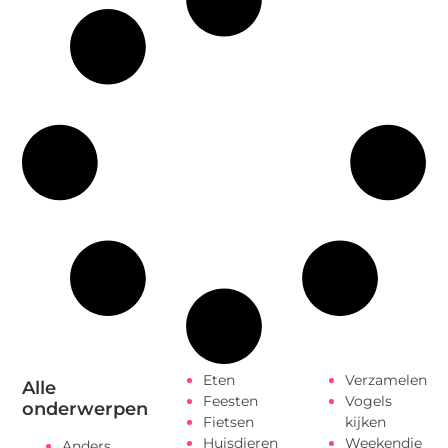
Eten
Verzamelen
Alle
Feesten
Vogels
onderwerpen
Fietsen
kijken
Huisdieren
Weekendje
Anders