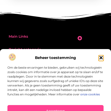
Main Links
Goede Links Inkopen: Zo Vergroot Jij Je Online Zichtbaarheid
Extra Geld Verdienen: Zo Vergroot Jij Jouw Inkomsten Slim en Effectief
Bericht categorie
Beheer toestemming
Om de beste ervaringen te bieden, gebruiken wij technologieën
zoals cookies om informatie over je apparaat op te slaan en/of te
raadplegen. Door in te stemmen met deze technologieën
kunnen wij gegevens zoals surfgedrag of unieke ID's op deze site
verwerken. Als je geen toestemming geeft of uw toestemming
Topreisje.nl – Jouw bron voor onvergetelijke
intrekt, kan dit een nadelige invloed hebben op bepaalde
belevenissen
functies en mogelijkheden. Meer informatie over
onze cookies
Laat je verrassen door verhalen en inzichten die je nieuwsgierigheid
prikkelen – van slimme tips tot inspirerende ervaringen van over de hele
wereld.
Accepteren