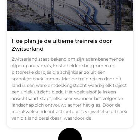
Hoe plan je de ultieme treinreis door
Zwitserland
Zwitserland staat bekend om zijn adembenemende
Alpen-panorama’s, kristalheldere bergmeren en
pittoreske dorpjes die schijnbaar zo uit een
sprookjesboek komen. Met de trein reizen door dit
land is een ware ontdekkingstocht waarbij elk traject
een uniek uitzicht biedt. Het voelt alsof je in een
ansichtkaart stapt, elke keer wanneer het volgende
landschap zich ontvouwt achter het glas. Door de
indrukwekkende infrastructuur is vrijwel elke uithoek
van dit land bereikbaar, waardoor de