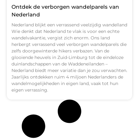
Ontdek de verborgen wandelparels van
Nederland
Nederland blijkt een verrassend veelzijdig wandelland
Wie denkt dat Nederland te vlak is voor een echte
wandelvakantie, vergist zich enorm. Ons land
herbergt verrassend veel verborgen wandelparels die
zelfs doorgewinterde hikers verbazen. Van de
glooiende heuvels in Zuid-Limburg tot de eindeloze
duinlandschappen van de Waddeneilanden –
Nederland biedt meer variatie dan je zou verwachten.
Jaarlijks ontdekken ruim 4 miljoen Nederlanders de
wandelmogelijkheden in eigen land, vaak tot hun
eigen verrassing.