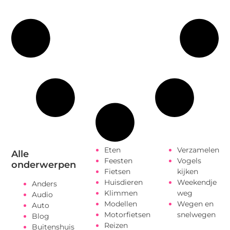
Eten
Verzamelen
Alle
Feesten
Vogels
onderwerpen
Fietsen
kijken
Huisdieren
Weekendje
Anders
Klimmen
weg
Audio
Modellen
Wegen en
Auto
Motorfietsen
snelwegen
Blog
Reizen
Buitenshuis