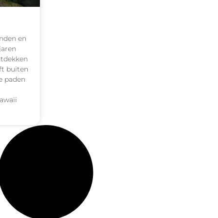
anden en
jaren
ntdekken
ft buiten
de paden
hawaii