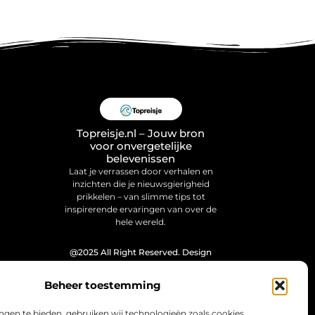
Topreisje.nl – Jouw bron
voor onvergetelijke
belevenissen
Laat je verrassen door verhalen en
inzichten die je nieuwsgierigheid
prikkelen – van slimme tips tot
inspirerende ervaringen van over de
hele wereld.
@2025 All Right Reserved. Design
by
www.topreisje.nl.
Beheer toestemming
ngen te bieden, gebruiken wij technologieën zoals cookies