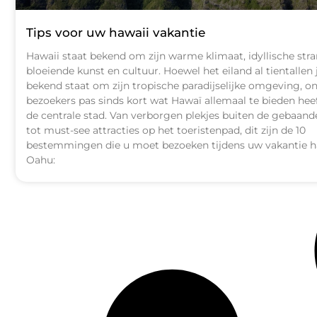
Tips voor uw hawaii vakantie
Hawaii staat bekend om zijn warme klimaat, idyllische str
bloeiende kunst en cultuur. Hoewel het eiland al tientallen 
bekend staat om zijn tropische paradijselijke omgeving, o
bezoekers pas sinds kort wat Hawaï allemaal te bieden hee
de centrale stad. Van verborgen plekjes buiten de gebaan
tot must-see attracties op het toeristenpad, dit zijn de 10
bestemmingen die u moet bezoeken tijdens uw vakantie 
Oahu: