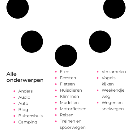
Eten
Verzamelen
Alle
Feesten
Vogels
onderwerpen
Fietsen
kijken
Huisdieren
Weekendje
Anders
Klimmen
weg
Audio
Modellen
Wegen en
Auto
Motorfietsen
snelwegen
Blog
Reizen
Buitenshuis
Treinen en
Camping
spoorwegen