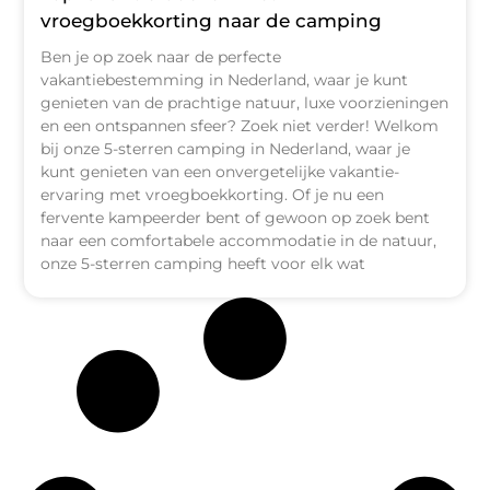
vroegboekkorting naar de camping
Ben je op zoek naar de perfecte
vakantiebestemming in Nederland, waar je kunt
genieten van de prachtige natuur, luxe voorzieningen
en een ontspannen sfeer? Zoek niet verder! Welkom
bij onze 5-sterren camping in Nederland, waar je
kunt genieten van een onvergetelijke vakantie-
ervaring met vroegboekkorting. Of je nu een
fervente kampeerder bent of gewoon op zoek bent
naar een comfortabele accommodatie in de natuur,
onze 5-sterren camping heeft voor elk wat