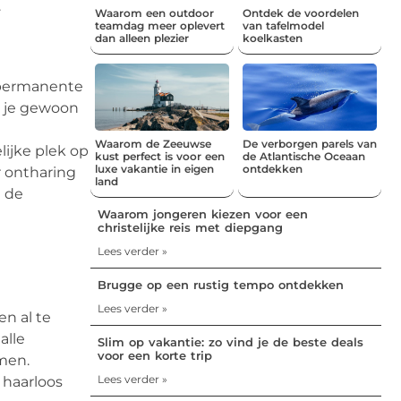
.
Waarom een outdoor
Ontdek de voordelen
teamdag meer oplevert
van tafelmodel
dan alleen plezier
koelkasten
n permanente
t je gewoon
Waarom de Zeeuwse
De verborgen parels van
lijke plek op
kust perfect is voor een
de Atlantische Oceaan
luxe vakantie in eigen
ontdekken
r ontharing
land
t de
Waarom jongeren kiezen voor een
christelijke reis met diepgang
Lees verder »
Brugge op een rustig tempo ontdekken
Lees verder »
en al te
alle
Slim op vakantie: zo vind je de beste deals
voor een korte trip
omen.
Lees verder »
 haarloos