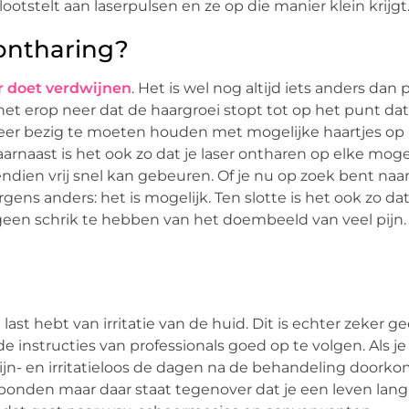
otstelt aan laserpulsen en ze op die manier klein krijgt
rontharing?
r doet verdwijnen
. Het is wel nog altijd iets anders da
het erop neer dat de haargroei stopt tot op het punt da
meer bezig te moeten houden met mogelijke haartjes op
rnaast is het ook zo dat je laser ontharen op elke moge
ien vrij snel kan gebeuren. Of je nu op zoek bent naa
ergens anders: het is mogelijk. Ten slotte is het ook zo da
s geen schrik te hebben van het doembeeld van veel pijn.
ast hebt van irritatie van de huid. Dit is echter zeker ge
instructies van professionals goed op te volgen. Als je 
ijn- en irritatieloos de dagen na de behandeling doork
erbonden maar daar staat tegenover dat je een leven lang