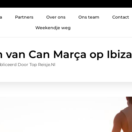
a
Partners
Over ons
Ons team
Contact
Weekendje weg
n van Can Marça op Ibiz
liceerd Door Top Reisje.nl