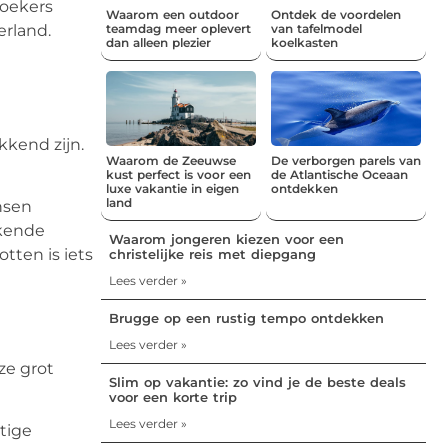
zoekers
Waarom een outdoor
Ontdek de voordelen
erland.
teamdag meer oplevert
van tafelmodel
dan alleen plezier
koelkasten
kkend zijn.
Waarom de Zeeuwse
De verborgen parels van
kust perfect is voor een
de Atlantische Oceaan
luxe vakantie in eigen
ontdekken
land
nsen
kkende
Waarom jongeren kiezen voor een
tten is iets
christelijke reis met diepgang
Lees verder »
Brugge op een rustig tempo ontdekken
Lees verder »
ze grot
Slim op vakantie: zo vind je de beste deals
voor een korte trip
Lees verder »
tige