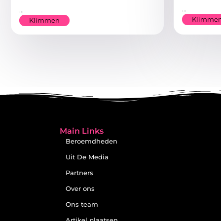
...
...
Klimme
Klimmen
Main Links
Beroemdheden
Uit De Media
Partners
Over ons
Ons team
Artikel plaatsen