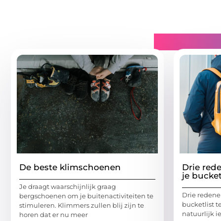
Gerelatee
De beste klimschoenen
Drie red
je bucket
Je draagt waarschijnlijk ​​graag
Drie redene
bergschoenen om je buitenactiviteiten te
bucketlist t
stimuleren. Klimmers zullen blij zijn te
natuurlijk i
horen dat er nu meer