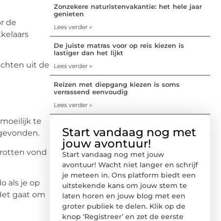
Zonzekere naturistenvakantie: het hele jaar
genieten
or de
Lees verder »
kelaars
De juiste matras voor op reis kiezen is
lastiger dan het lijkt
chten uit de
Lees verder »
Reizen met diepgang kiezen is soms
verrassend eenvoudig
Lees verder »
moeilijk te
Start vandaag nog met
 gevonden.
jouw avontuur!
grotten vond
Start vandaag nog met jouw
avontuur! Wacht niet langer en schrijf
je meteen in. Ons platform biedt een
 als je op
uitstekende kans om jouw stem te
Het gaat om
laten horen en jouw blog met een
groter publiek te delen. Klik op de
knop ‘Registreer’ en zet de eerste