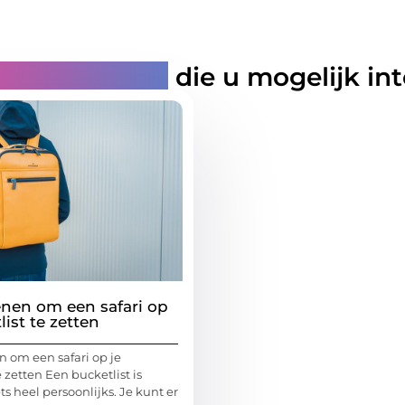
rde artikelen
die u mogelijk in
enen om een safari op
list te zetten
n om een safari op je
e zetten Een bucketlist is
ets heel persoonlijks. Je kunt er