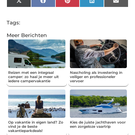
X
Facebook
Pinterest
LinkedIn
Email
(Twitter)
Tags:
Meer Berichten
Reizen met een integraal
Nascholing als investering in
camper: zo haal je meer uit
veiliger en professioneler
iedere campervakantie
vervoer
Op vakantie in eigen land? Zo
Kies de juiste jachthaven voor
vind je de beste
een zorgeloze vaartrip
vakantieparkdeals!