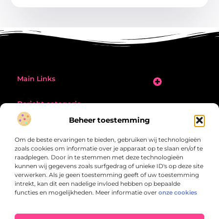
Main Links
Goede Links Inkopen: Zo Vergroot Jij Je Online Zichtbaarheid
Extra Geld Verdienen: Zo Vergroot Jij Jouw Inkomsten Slim en Effectief
Bericht categorie
Beheer toestemming
Om de beste ervaringen te bieden, gebruiken wij technologieën
zoals cookies om informatie over je apparaat op te slaan en/of te
raadplegen. Door in te stemmen met deze technologieën
kunnen wij gegevens zoals surfgedrag of unieke ID's op deze site
verwerken. Als je geen toestemming geeft of uw toestemming
Topreisje.nl – Jouw bron voor onvergetelijke
intrekt, kan dit een nadelige invloed hebben op bepaalde
belevenissen
functies en mogelijkheden. Meer informatie over
onze cookies
Laat je verrassen door verhalen en inzichten die je nieuwsgierigheid
prikkelen – van slimme tips tot inspirerende ervaringen van over de hele
wereld.