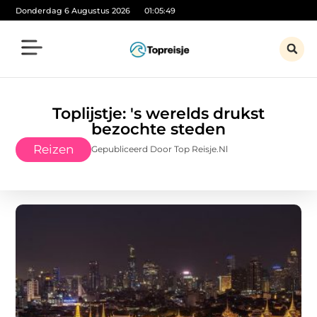
Donderdag 6 Augustus 2026
01:05:50
Toplijstje: 's werelds drukst
bezochte steden
Reizen
Gepubliceerd Door Top Reisje.nl