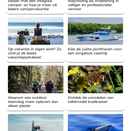
Reizen met een integraal
Nascholing als investering in
camper: zo haal je meer uit
veiliger en professioneler
iedere campervakantie
vervoer
Op vakantie in eigen land? Zo
Kies de juiste jachthaven voor
vind je de beste
een zorgeloze vaartrip
vakantieparkdeals!
Waarom een outdoor
Ontdek de voordelen van
teamdag meer oplevert dan
tafelmodel koelkasten
alleen plezier