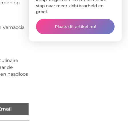
werpen op
stap naar meer zichtbaarheid en
groei.
Plaats dit artikel nu!
n Vernaccia
n
ulinaire
aar de
eden naadloos
Email