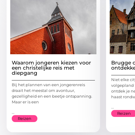
Waarom jongeren kiezen voor
Brugge o
een christelijke reis met
ontdekk
diepgang
Niet elke ci
Bij het plannen van een jongerenreis
volgepland 
draait het meestal om avontuur,
ontdek je n
gezelligheid en een beetje ontspanning.
haast rond
Maar er is een
...
...
Reizen
Reizen