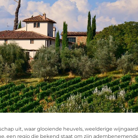
ndschap uit, waar glooiende heuvels, weelderige wijngaar
ne, een regio die bekend staat om zijn adembenemend