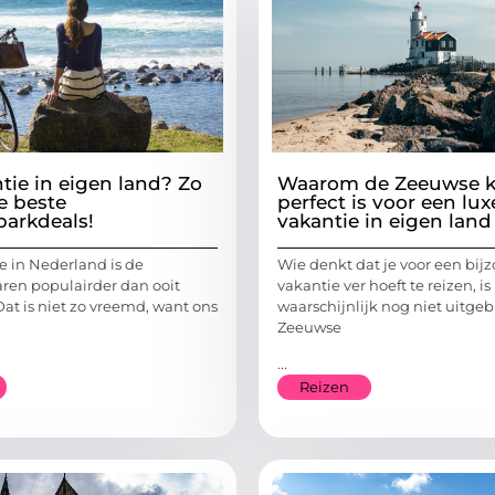
tie in eigen land? Zo
Waarom de Zeeuwse k
e beste
perfect is voor een lux
parkdeals!
vakantie in eigen land
e in Nederland is de
Wie denkt dat je voor een bij
aren populairder dan ooit
vakantie ver hoeft te reizen, is
at is niet zo vreemd, want ons
waarschijnlijk nog niet uitge
Zeeuwse
...
Reizen