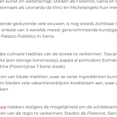
n kunst en wetenschap. Steden als Florence, Siena en 
nstenaars als Leonardo da Vinci en Michelangelo hun m
neerde gedurende vele eeuwen, is nog steeds zichtbaar 
gt enkele van ’s werelds meest gerenommeerde kunstgal
 Palazzo Pubblico in Siena.
ke culinaire tradities van de streek te verkennen. Tosca
llita (een stevige bonensoep), pappa al pomodoro (tom
ina (Florentijnse T-bone steak).
en van lokale markten, waar ze verse ingrediënten ku
en bieden vele vakantieverblijven kooklessen aan, waar
ken.
ane
hebben reizigers de mogelijkheid om de schilderach
 van de regio te verkennen. Steden als Florence, Siena