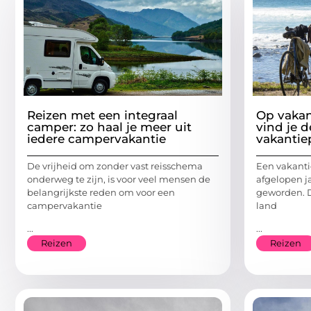
Reizen met een integraal
Op vakan
camper: zo haal je meer uit
vind je d
iedere campervakantie
vakantie
De vrijheid om zonder vast reisschema
Een vakanti
onderweg te zijn, is voor veel mensen de
afgelopen j
belangrijkste reden om voor een
geworden. D
campervakantie
land
...
...
Reizen
Reizen