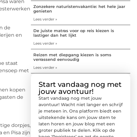
Pisa waren
Zonzekere naturistenvakantie: het hele jaar
eesterwerken
genieten
Lees verder »
in de
De juiste matras voor op reis kiezen is
erijen en
lastiger dan het lijkt
Lees verder »
Reizen met diepgang kiezen is soms
verrassend eenvoudig
ne staat
Lees verder »
atensoep met
Start vandaag nog met
nnen kopen
jouw avontuur!
 gasten de
Start vandaag nog met jouw
avontuur! Wacht niet langer en schrijf
je meteen in. Ons platform biedt een
uitstekende kans om jouw stem te
laten horen en jouw blog met een
tige dorpjes,
groter publiek te delen. Klik op de
 en Pisa zijn
knop ‘Registreer’ en zet de eerste