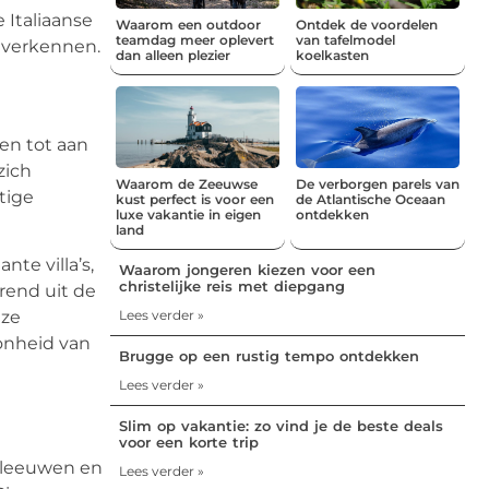
 Italiaanse
Waarom een outdoor
Ontdek de voordelen
teamdag meer oplevert
van tafelmodel
 verkennen.
dan alleen plezier
koelkasten
nen tot aan
zich
Waarom de Zeeuwse
De verborgen parels van
tige
kust perfect is voor een
de Atlantische Oceaan
luxe vakantie in eigen
ontdekken
land
nte villa’s,
Waarom jongeren kiezen voor een
christelijke reis met diepgang
rend uit de
Lees verder »
eze
oonheid van
Brugge op een rustig tempo ontdekken
Lees verder »
Slim op vakantie: zo vind je de beste deals
voor een korte trip
deleeuwen en
Lees verder »