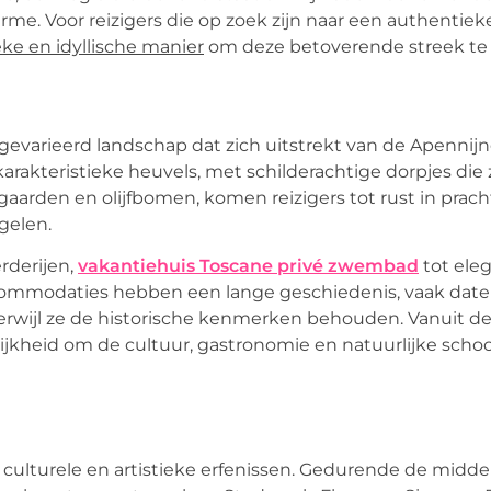
e. Voor reizigers die op zoek zijn naar een authentieke
ke en idyllische manier
om deze betoverende streek te
 gevarieerd landschap dat zich uitstrekt van de Apennij
arakteristieke heuvels, met schilderachtige dorpjes die 
aarden en olijfbomen, komen reizigers tot rust in prach
gelen.
rderijen,
vakantiehuis Toscane privé zwembad
tot elega
accommodaties hebben een lange geschiedenis, vaak date
wijl ze de historische kenmerken behouden. Vanuit d
lijkheid om de cultuur, gastronomie en natuurlijke sch
e culturele en artistieke erfenissen. Gedurende de mid