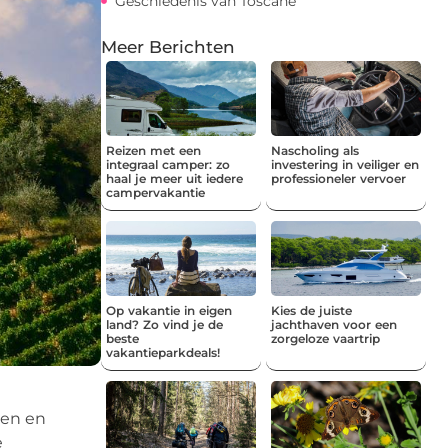
Geschiedenis van Toscane
Meer Berichten
Reizen met een
Nascholing als
integraal camper: zo
investering in veiliger en
haal je meer uit iedere
professioneler vervoer
campervakantie
Op vakantie in eigen
Kies de juiste
land? Zo vind je de
jachthaven voor een
beste
zorgeloze vaartrip
vakantieparkdeals!
den en
e