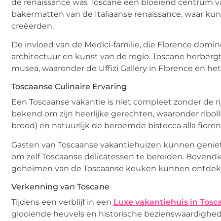
de renaissance was Toscane een bloeiend centrum va
bakermatten van de Italiaanse renaissance, waar ku
creëerden.
De invloed van de Medici-familie, die Florence domi
architectuur en kunst van de regio. Toscane herber
musea, waaronder de Uffizi Gallery in Florence en het
Toscaanse Culinaire Ervaring
Een Toscaanse vakantie is niet compleet zonder de rij
bekend om zijn heerlijke gerechten, waaronder ribo
brood) en natuurlijk de beroemde bistecca alla fiorent
Gasten van Toscaanse vakantiehuizen kunnen geniet
om zelf Toscaanse delicatessen te bereiden. Bovendi
geheimen van de Toscaanse keuken kunnen ontdek
Verkenning van Toscane
Tijdens een verblijf in een
Luxe vakantiehuis in Tosc
glooiende heuvels en historische bezienswaardigheden