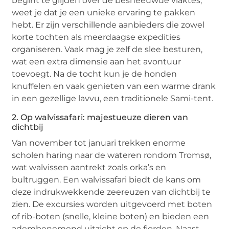
begint te glijden over de besneeuwde vlaktes,
weet je dat je een unieke ervaring te pakken
hebt. Er zijn verschillende aanbieders die zowel
korte tochten als meerdaagse expedities
organiseren. Vaak mag je zelf de slee besturen,
wat een extra dimensie aan het avontuur
toevoegt. Na de tocht kun je de honden
knuffelen en vaak genieten van een warme drank
in een gezellige lavvu, een traditionele Sami-tent.
2. Op walvissafari: majestueuze dieren van
dichtbij
Van november tot januari trekken enorme
scholen haring naar de wateren rondom Tromsø,
wat walvissen aantrekt zoals orka’s en
bultruggen. Een walvissafari biedt de kans om
deze indrukwekkende zeereuzen van dichtbij te
zien. De excursies worden uitgevoerd met boten
of rib-boten (snelle, kleine boten) en bieden een
adembenemend uitzicht op de fjorden. Naast