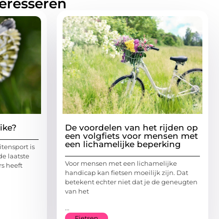
teresseren
ike?
De voordelen van het rijden op
een volgfiets voor mensen met
een lichamelijke beperking
itensport is
e laatste
Voor mensen met een lichamelijke
s heeft
handicap kan fietsen moeilijk zijn. Dat
betekent echter niet dat je de geneugten
van het
...
Fietsen