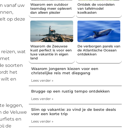
Waarom een outdoor
Ontdek de voordelen
en vanaf uw
teamdag meer oplevert
van tafelmodel
innen,
dan alleen plezier
koelkasten
elt op deze
Waarom de Zeeuwse
De verborgen parels van
kust perfect is voor een
de Atlantische Oceaan
 reizen, wat
luxe vakantie in eigen
ontdekken
t met
land
de soorten
Waarom jongeren kiezen voor een
ordt het
christelijke reis met diepgang
 wilt en
Lees verder »
Brugge op een rustig tempo ontdekken
Lees verder »
 te leggen,
Slim op vakantie: zo vind je de beste deals
in de Veluwe
voor een korte trip
rfiets en
Lees verder »
ij de