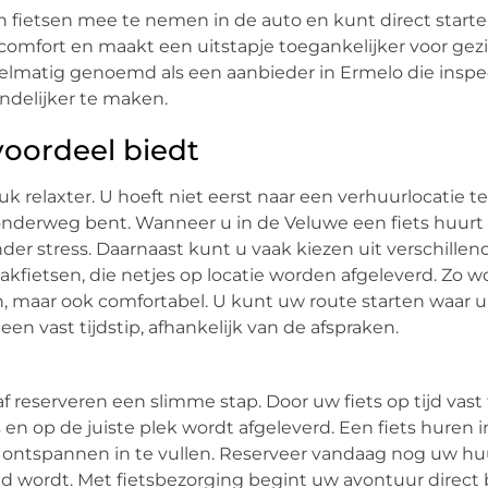
 fietsen mee te nemen in de auto en kunt direct start
 comfort en maakt een uitstapje toegankelijker voor gez
elmatig genoemd als een aanbieder in Ermelo die inspe
ndelijker te maken.
oordeel biedt
 relaxter. U hoeft niet eerst naar een verhuurlocatie te
 onderweg bent. Wanneer u in de Veluwe een fiets huur
der stress. Daarnaast kunt u vaak kiezen uit verschillen
bakfietsen, die netjes op locatie worden afgeleverd. Zo w
h, maar ook comfortabel. U kunt uw route starten waar u
n vast tijdstip, afhankelijk van de afspraken.
f reserveren een slimme stap. Door uw fiets op tijd vast
en op de juiste plek wordt afgeleverd. Een fiets huren 
ontspannen in te vullen. Reserveer vandaag nog uw huu
ld wordt. Met fietsbezorging begint uw avontuur direct b