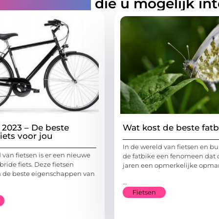
rde artikelen
die u mogelijk in
n 2023 – De beste
Wat kost de beste fatb
iets voor jou
In de wereld van fietsen en bu
 van fietsen is er een nieuwe
de fatbike een fenomeen dat d
bride fiets. Deze fietsen
jaren een opmerkelijke opmar
 de beste eigenschappen van
...
Fietsen