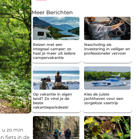
Meer Berichten
Reizen met een
Nascholing als
integraal camper: zo
investering in veiliger en
haal je meer uit iedere
professioneler vervoer
campervakantie
Op vakantie in eigen
Kies de juiste
land? Zo vind je de
jachthaven voor een
beste
zorgeloze vaartrip
vakantieparkdeals!
t u zo min
 fiets in de