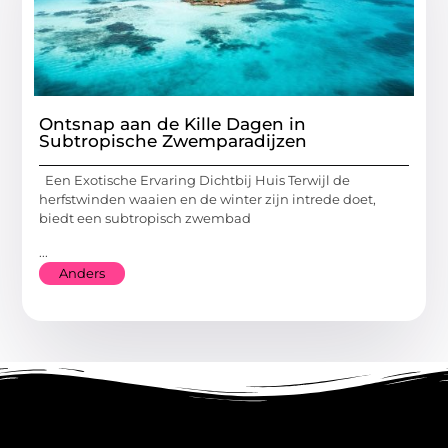
Ontsnap aan de Kille Dagen in
Subtropische Zwemparadijzen
Een Exotische Ervaring Dichtbij Huis Terwijl de
herfstwinden waaien en de winter zijn intrede doet,
biedt een subtropisch zwembad
...
Anders