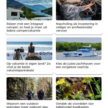
Reizen met een integraal
Nascholing als investering in
camper: zo haal je meer uit
veiliger en professioneler
iedere campervakantie
vervoer
Op vakantie in eigen land? Zo
Kies de juiste jachthaven voor
vind je de beste
een zorgeloze vaartrip
vakantieparkdeals!
Waarom een outdoor
Ontdek de voordelen van
teamdag meer oplevert dan
tafelmodel koelkasten