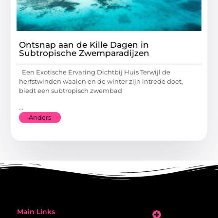
Ontsnap aan de Kille Dagen in
Subtropische Zwemparadijzen
Een Exotische Ervaring Dichtbij Huis Terwijl de
herfstwinden waaien en de winter zijn intrede doet,
biedt een subtropisch zwembad
...
Anders
Main Links