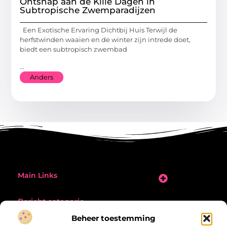
Ontsnap aan de Kille Dagen in
Subtropische Zwemparadijzen
Een Exotische Ervaring Dichtbij Huis Terwijl de
herfstwinden waaien en de winter zijn intrede doet,
biedt een subtropisch zwembad
...
Anders
Main Links
Goede Links Inkopen: Zo Vergroot Jij Je Online Zichtbaarheid
Extra Geld Verdienen: Zo Vergroot Jij Jouw Inkomsten Slim en Effectief
Bericht categorie
Beheer toestemming